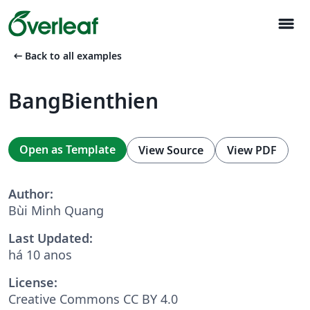
menu
arrow_left_alt
Back to all examples
BangBienthien
Open as Template
View Source
View PDF
Author:
Bùi Minh Quang
Last Updated:
há 10 anos
License:
Creative Commons CC BY 4.0