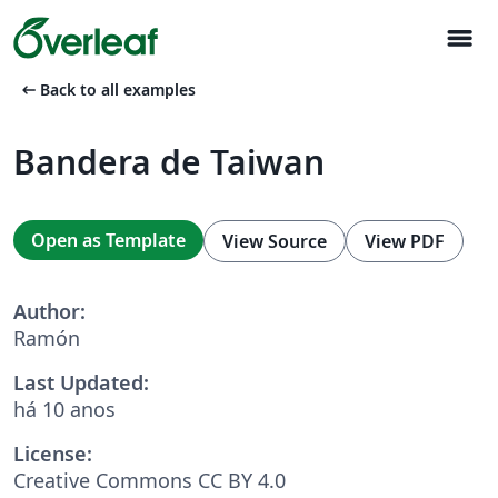
menu
arrow_left_alt
Back to all examples
Bandera de Taiwan
Open as Template
View Source
View PDF
Author:
Ramón
Last Updated:
há 10 anos
License:
Creative Commons CC BY 4.0