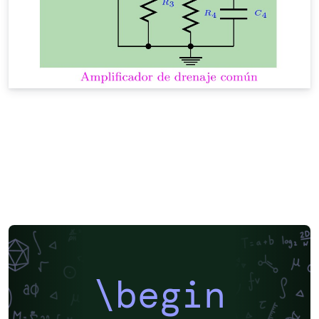
\begin