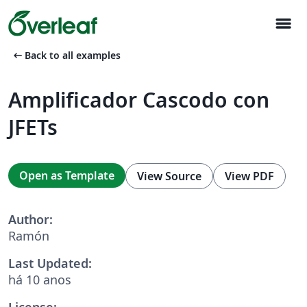
menu
arrow_left_alt
Back to all examples
Amplificador Cascodo con
JFETs
Open as Template
View Source
View PDF
Author:
Ramón
Last Updated:
há 10 anos
License: