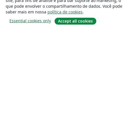
site, para fins de análise e para dar suporte ao marketing, o
que pode envolver o compartilhamento de dados. Você pode
saber mais em nossa
política de cookies
.
Essential cookies only
Accept all cookies
Sobre
About us
Careers
Blog
Solutions