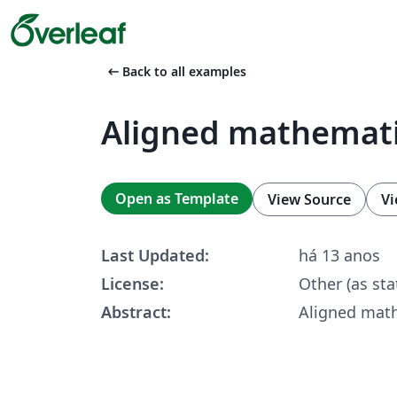
arrow_left_alt
Back to all examples
Aligned mathemat
Open as Template
View Source
Vi
Last Updated:
há 13 anos
License:
Other (as sta
Abstract:
Aligned mat