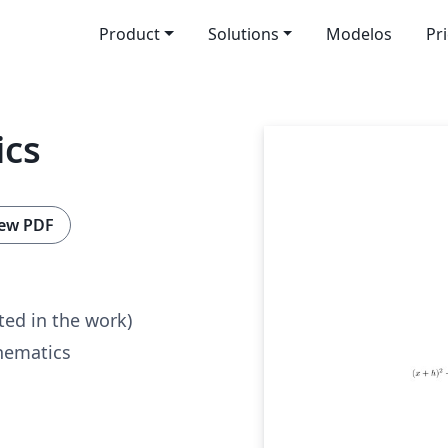
Product
Solutions
Modelos
Pr
ics
ew PDF
ted in the work)
hematics