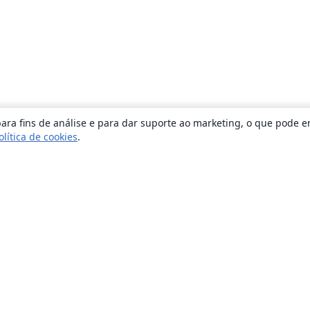
ara fins de análise e para dar suporte ao marketing, o que pode e
olítica de cookies
.
Sobre
About us
Careers