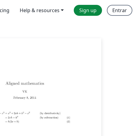
icing
Help & resources
Sign up
Entrar