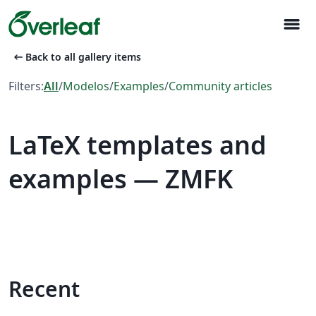
menu
arrow_left_alt
Back to all gallery items
Filters:
All
/
Modelos
/
Examples
/
Community articles
LaTeX templates and
examples — ZMFK
Recent