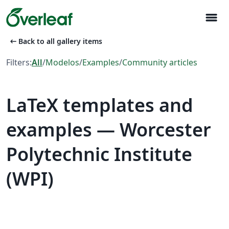
menu
arrow_left_alt
Back to all gallery items
Filters:
All
/
Modelos
/
Examples
/
Community articles
LaTeX templates and
examples — Worcester
Polytechnic Institute
(WPI)