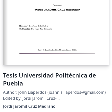
Tesis Universidad Politécnica de
Puebla
Author: John Liaperdos (ioannis.liaperdos@gmail.com)
Edited by: Jordi Jaromil Cruz-
Medrano(jordi.cruz@uppuebla.edu.mx)
Jordi Jaromil Cruz Medrano