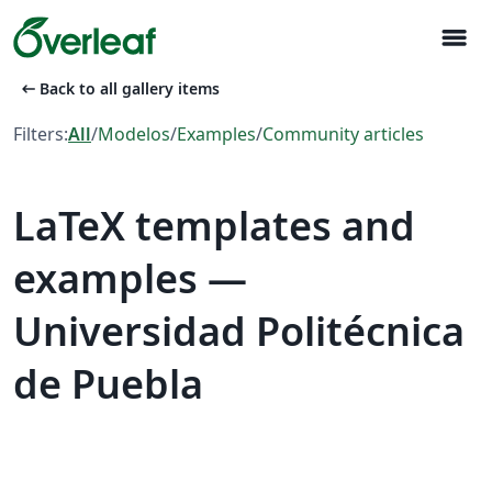
menu
arrow_left_alt
Back to all gallery items
Filters:
All
/
Modelos
/
Examples
/
Community articles
LaTeX templates and
examples —
Universidad Politécnica
de Puebla