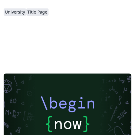
University
Title Page
\begin
{
now
}