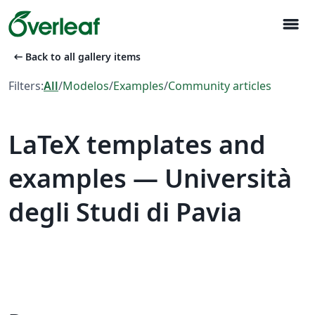
menu
arrow_left_alt
Back to all gallery items
Filters:
All
/
Modelos
/
Examples
/
Community articles
LaTeX templates and
examples — Università
degli Studi di Pavia