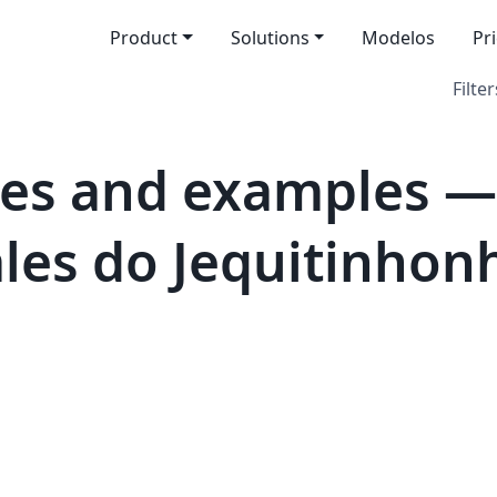
Product
Solutions
Modelos
Pr
Filter
es and examples —
ales do Jequitinhon