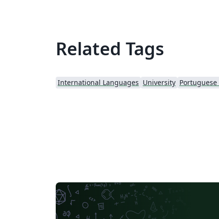
Related Tags
International Languages
University
Portuguese (