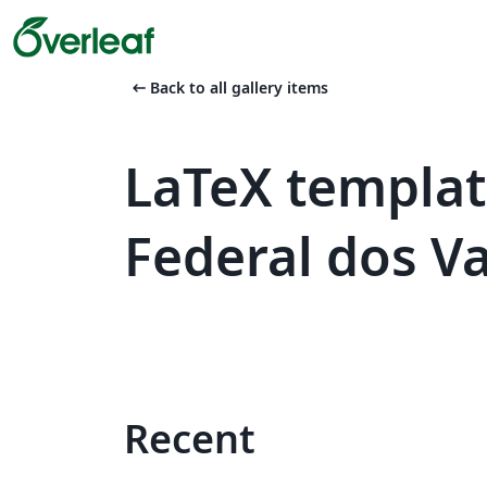
arrow_left_alt
Back to all gallery items
LaTeX templat
Federal dos V
Recent