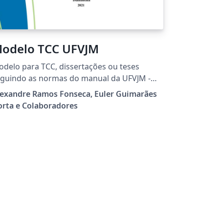
odelo TCC UFVJM
delo para TCC, dissertações ou teses
guindo as normas do manual da UFVJM -
iversidade dos Vales do Jequitinhonha e
lexandre Ramos Fonseca, Euler Guimarães
ucuri
orta e Colaboradores