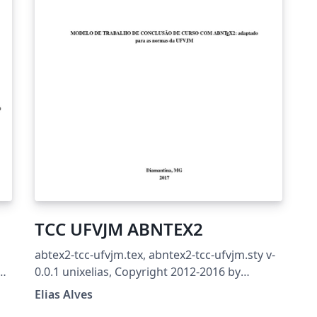
TCC UFVJM ABNTEX2
abtex2-tcc-ufvjm.tex, abntex2-tcc-ufvjm.sty v-
da
0.0.1 unixelias, Copyright 2012-2016 by
abnTeX2 group at http://www.abntex.net.br/
Elias Alves
Revisão para adequação ao MANUAL DE