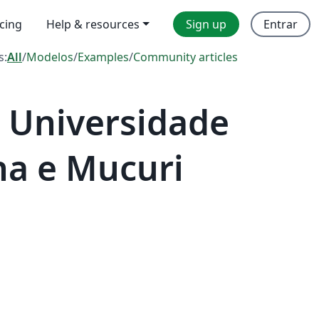
icing
Help & resources
Sign up
Entrar
s:
All
/
Modelos
/
Examples
/
Community articles
 Universidade
ha e Mucuri