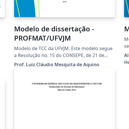
Modelo de dissertação -
M
PROFMAT/UFVJM
Mo
se
Modelo de TCC da UFVJM. Este modelo segue
Un
a Resolução no. 15 do CONSEPE, de 21 de
A
M
Maio de 2010. LEIA a Resolução! Vide:
H
Prof. Luiz Cláudio Mesquita de Aquino
http://www.ufvjm.edu.br/prograd/tcc.html
Author (class): - Prof. Luiz Cláudio Mesquita
de Aquino Contributors: - Jaime Batista de
Souza - Prof. Weversson Dalmaso Sellin