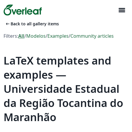
menu
arrow_left_alt
Back to all gallery items
Filters:
All
/
Modelos
/
Examples
/
Community articles
LaTeX templates and
examples —
Universidade Estadual
da Região Tocantina do
Maranhão