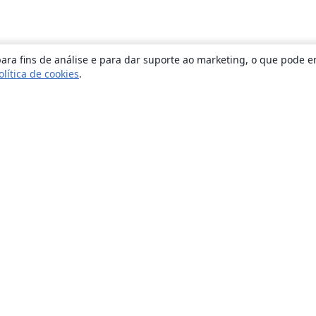
ara fins de análise e para dar suporte ao marketing, o que pode e
olítica de cookies
.
Sobre
About us
Careers
Blog
Solutions