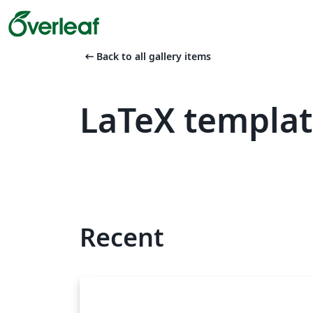
arrow_left_alt
Back to all gallery items
LaTeX templa
Recent