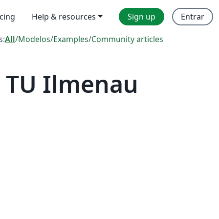
icing
Help & resources
Sign up
Entrar
s:
All
/
Modelos
/
Examples
/
Community articles
 TU Ilmenau