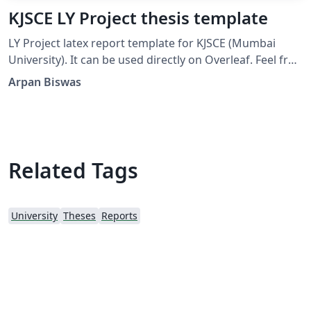
KJSCE LY Project thesis template
LY Project latex report template for KJSCE (Mumbai
University). It can be used directly on Overleaf. Feel free
to use and modify the template.
Arpan Biswas
Related Tags
University
Theses
Reports