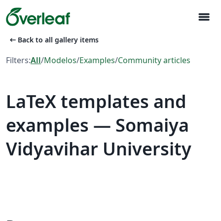
menu
arrow_left_alt
Back to all gallery items
Filters:
All
/
Modelos
/
Examples
/
Community articles
LaTeX templates and
examples — Somaiya
Vidyavihar University