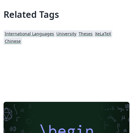
Related Tags
International Languages
University
Theses
XeLaTeX
Chinese
\begin