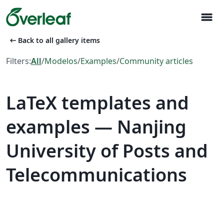
menu
arrow_left_alt
Back to all gallery items
Filters:
All
/
Modelos
/
Examples
/
Community articles
LaTeX templates and
examples — Nanjing
University of Posts and
Telecommunications