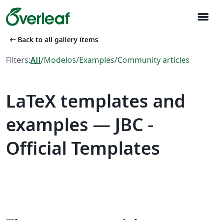
menu
arrow_left_alt
Back to all gallery items
Filters:
All
/
Modelos
/
Examples
/
Community articles
LaTeX templates and
examples — JBC -
Official Templates