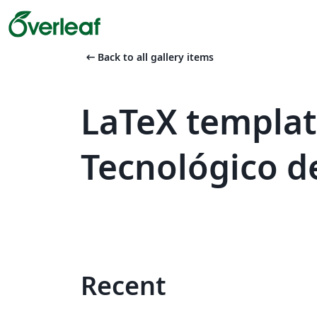
arrow_left_alt
Back to all gallery items
LaTeX templat
Tecnológico d
Recent