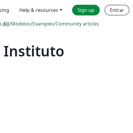
icing
Help & resources
Sign up
Entrar
s:
All
/
Modelos
/
Examples
/
Community articles
Instituto