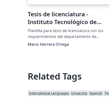
Tesis de licenciatura -
Instituto Tecnológico de
Morelia
Plantilla para tesis de licenciatura con los
requerimientos del departamento de
estudios profesionales del Instituto
Mario Herrera Ortega
Tecnológico de Morelia (no oficial)
Related Tags
International Languages
University
Spanish
Th