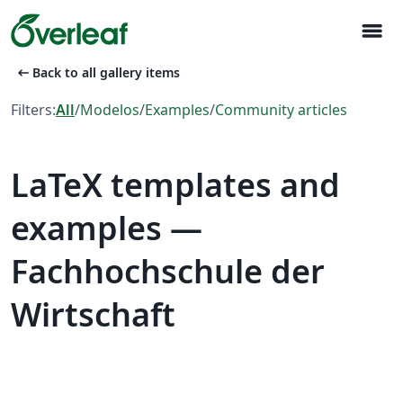
menu
arrow_left_alt
Back to all gallery items
Filters:
All
/
Modelos
/
Examples
/
Community articles
LaTeX templates and
examples —
Fachhochschule der
Wirtschaft