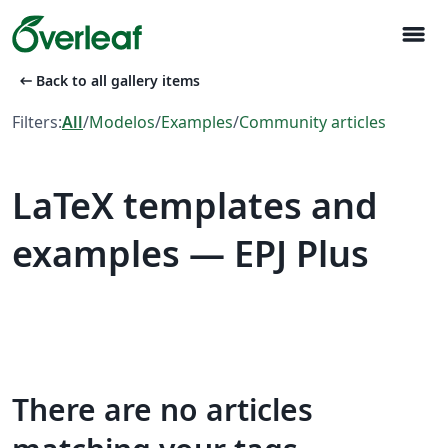
menu
arrow_left_alt
Back to all gallery items
Filters:
All
/
Modelos
/
Examples
/
Community articles
LaTeX templates and
examples — EPJ Plus
There are no articles