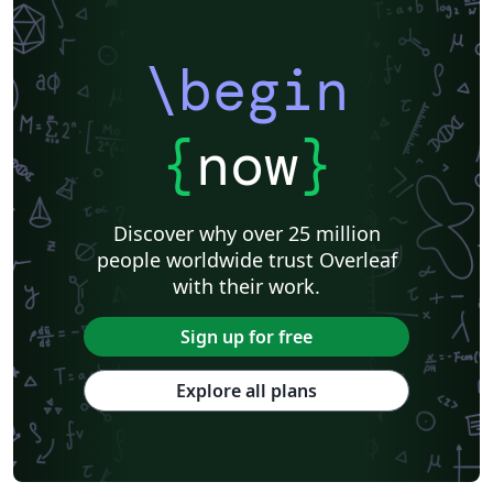
\begin
{
now
}
Discover why over 25 million
people worldwide trust Overleaf
with their work.
Sign up for free
Explore all plans