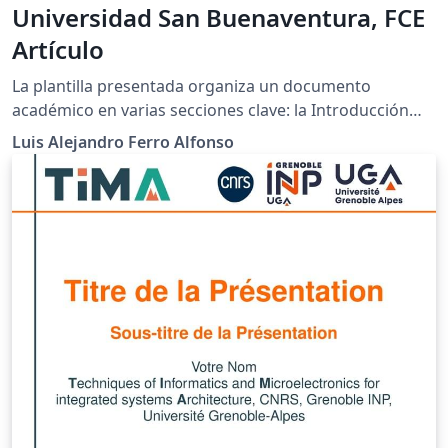
Universidad San Buenaventura, FCE
Artículo
La plantilla presentada organiza un documento
académico en varias secciones clave: la Introducción
plantea el problema y describe su relevancia, mientras
Luis Alejandro Ferro Alfonso
que la sección de Concepto, Metodología o Técnica
incluye definiciones y ecuaciones necesarias para el
marco teórico. La Solución Propuesta describe el
diseño e integración de conceptos, apoyándose en
cálculos y rutinas de software, seguido por
Simulaciones y Pruebas que verifican la efectividad de
la solución. En la sección de Resultados, se discuten los
hallazgos obtenidos con representaciones gráficas.
Finalmente, Conclusiones y Recomendaciones sintetiza
los resultados y sugiere direcciones futuras, mientras
que la Bibliografía sigue el formato APA para citar las
fuentes. Esta estructura facilita una presentación clara
y coherente de la investigación en el ámbito de las