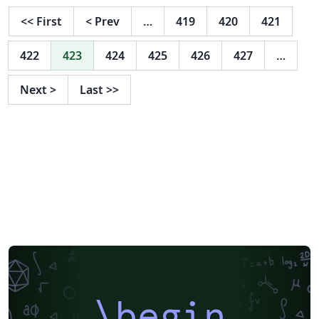
<<
First
<
Prev
…
419
420
421
422
423
424
425
426
427
…
Next
>
Last
>>
\begin