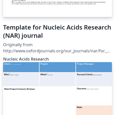
Template for Nucleic Acids Research
(NAR) journal
Originally from
http://www.oxfordjournals.org/our_journals/nar/for_au
thors/msprep_submission.html
Nucleic Acids Research