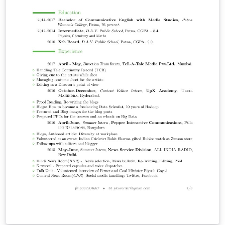
trigonométrica: tan^{-1}(x)=\frac{I}{Q} No se usa el
paquete babel ya que entra en conflicto con circuitikz e
impide visualizar las flechas de los distintos nodos. El
diagrama fue adaptado de la página web
http://www.rfwireless-world.com/Terminology/MSK-
GMSK.html y fue compilado con una versión del
paquete Circuitikz anterior a la 0.6 por lo que puede
haber diferencias en la orientación de las flechas
procedentes del oscilador local.