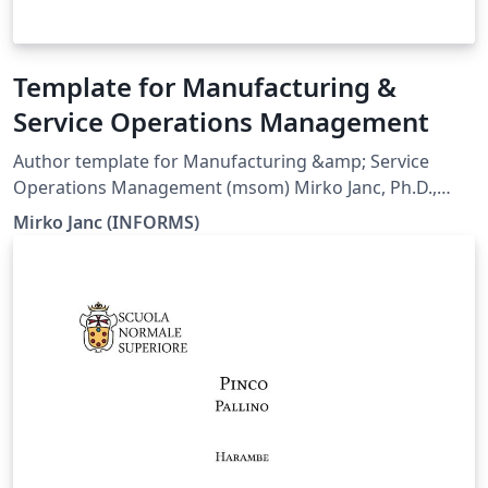
Template for Manufacturing &
Service Operations Management
Author template for Manufacturing &amp; Service
Operations Management (msom) Mirko Janc, Ph.D.,
INFORMS, mirko.janc@informs.org ver. 0.95, December
Mirko Janc (INFORMS)
2010