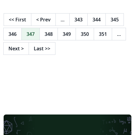
code from https://github.com/charlesLucky/Monash-
Thesis-Template-Latex
<<
First
<
Prev
…
343
344
345
346
347
348
349
350
351
…
Next
>
Last
>>