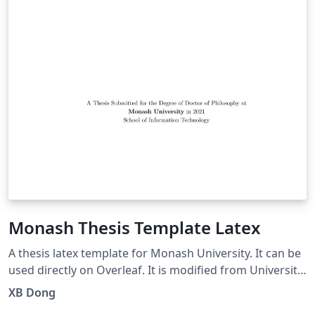
Monash Thesis Template Latex
A thesis latex template for Monash University. It can be
used directly on Overleaf. It is modified from University
of Melbourne's template, and satisfy the requirement
XB Dong
of Monash University.2021/06/12 You can pull source