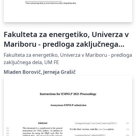
Fakulteta za energetiko, Univerza v
Mariboru - predloga zaključnega
dela
Fakulteta za energetiko, Univerza v Mariboru - predloga
zaključnega dela, UM FE
Mladen Borovič, Jerneja Grašič