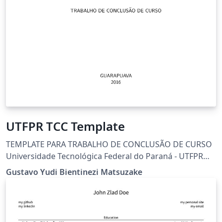
UTFPR TCC Template
TEMPLATE PARA TRABALHO DE CONCLUSÃO DE CURSO
Universidade Tecnológica Federal do Paraná - UTFPR
Customização da classe abnTeX2 para as normas da
Gustavo Yudi Bientinezi Matsuzake
UTFPR Projeto hospedado em: Autores: Diego Marczal
Michael Vornes https://github.com/mvornes