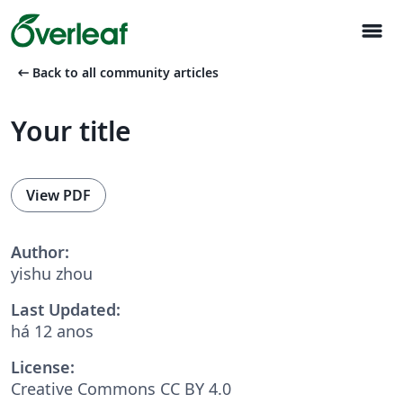
menu
arrow_left_alt
Back to all community articles
Your title
View PDF
Author:
yishu zhou
Last Updated:
há 12 anos
License:
Creative Commons CC BY 4.0