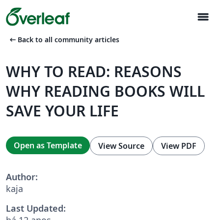
menu
arrow_left_alt
Back to all community articles
WHY TO READ: REASONS
WHY READING BOOKS WILL
SAVE YOUR LIFE
Open as Template
View Source
View PDF
Author:
kaja
Last Updated:
há 12 anos