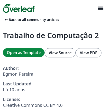
menu
arrow_left_alt
Back to all community articles
Trabalho de Computação 2
Open as Template
View Source
View PDF
Author:
Egmon Pereira
Last Updated:
há 10 anos
License:
Creative Commons CC BY 4.0