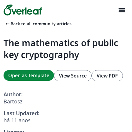
menu
arrow_left_alt
Back to all community articles
The mathematics of public
key cryptography
Open as Template
View Source
View PDF
Author:
Bartosz
Last Updated:
há 11 anos
License: