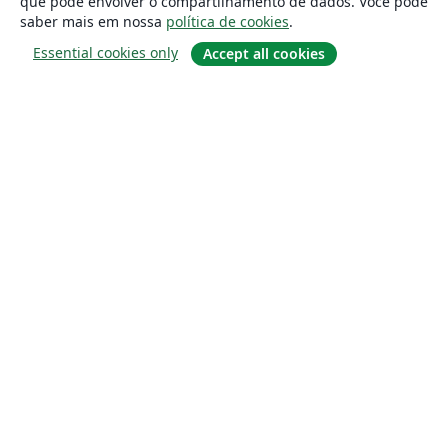
que pode envolver o compartilhamento de dados. Você pode
saber mais em nossa
política de cookies
.
Essential cookies only
Accept all cookies
Sobre
About us
Careers
Blog
Solutions
For business