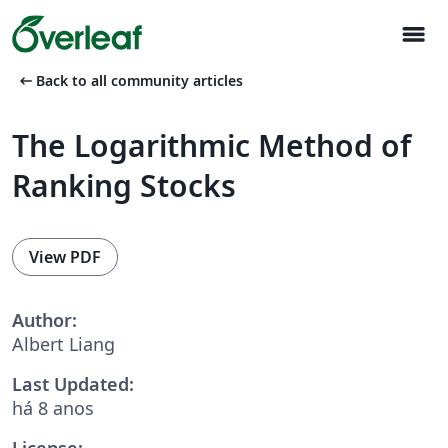
menu
arrow_left_alt
Back to all community articles
The Logarithmic Method of
Ranking Stocks
View PDF
Author:
Albert Liang
Last Updated:
há 8 anos
License: