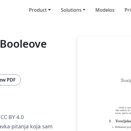
Product
Solutions
Modelos
Pr
z Booleove
ew PDF
CC BY 4.0
vka pitanja koja sam