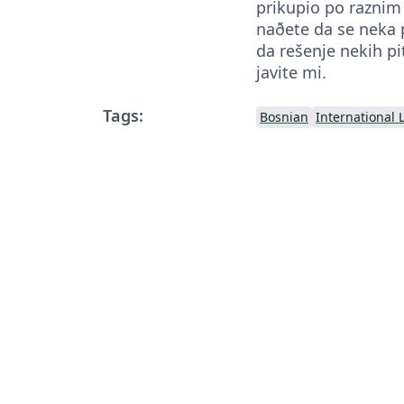
prikupio po raznim
naðete da se neka p
da rešenje nekih pi
javite mi.
Tags:
Bosnian
International