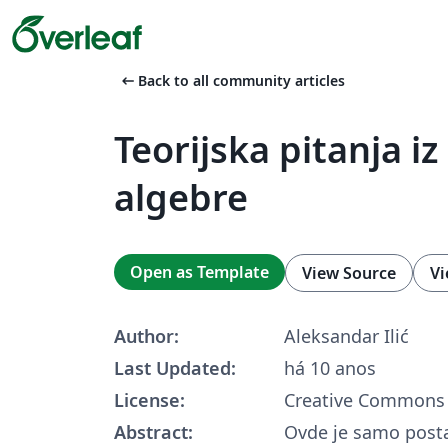
arrow_left_alt
Back to all community articles
Teorijska pitanja i
algebre
Open as Template
View Source
Vi
Author:
Aleksandar Ilić
Last Updated:
há 10 anos
License:
Creative Commons 
Abstract:
Ovde je samo posta