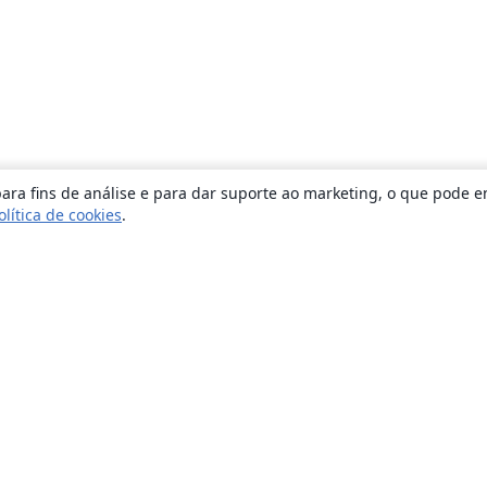
ara fins de análise e para dar suporte ao marketing, o que pode e
olítica de cookies
.
Sobre
About us
Careers