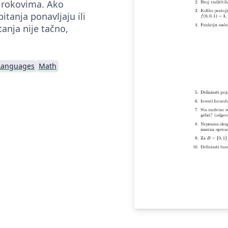
 rokovima. Ako
itanja ponavljaju ili
tanja nije tačno,
 Languages
Math