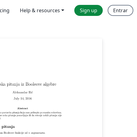
icing
Help & resources
Sign up
Entrar