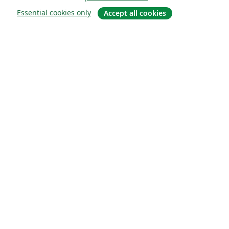
Essential cookies only
Accept all cookies
Sobre
About us
Careers
Blog
Solutions
For business
For universities