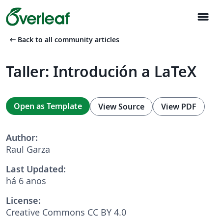
menu
arrow_left_alt
Back to all community articles
Taller: Introdución a LaTeX
Open as Template
View Source
View PDF
Author:
Raul Garza
Last Updated:
há 6 anos
License:
Creative Commons CC BY 4.0