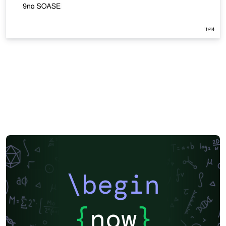
\begin
{
now
}