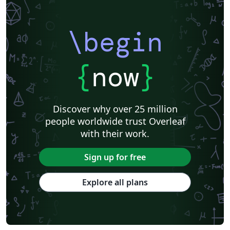
\begin
{
now
}
Discover why over 25 million
people worldwide trust Overleaf
with their work.
Sign up for free
Explore all plans