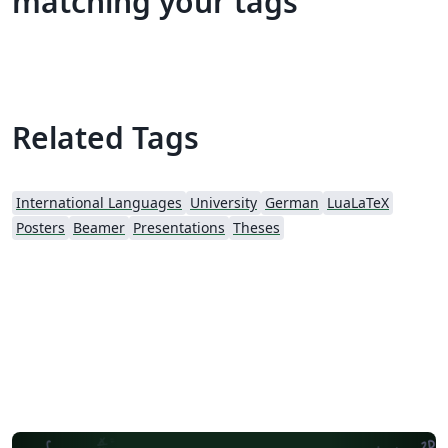
matching your tags
Related Tags
International Languages
University
German
LuaLaTeX
Posters
Beamer
Presentations
Theses