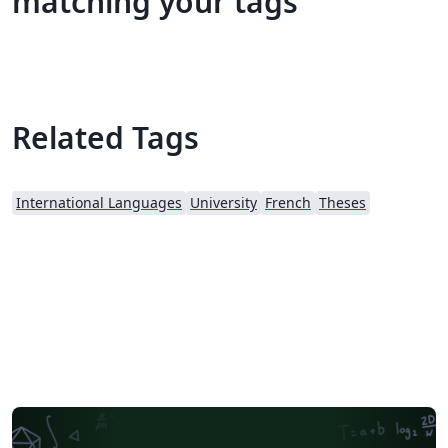
matching your tags
Related Tags
International Languages
University
French
Theses