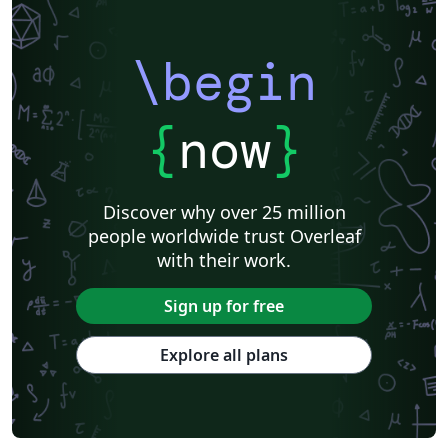
\begin
{
now
}
Discover why over 25 million
people worldwide trust Overleaf
with their work.
Sign up for free
Explore all plans