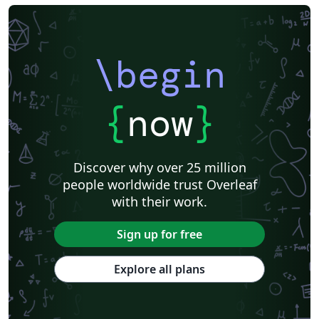
\begin
{
now
}
Discover why over 25 million
people worldwide trust Overleaf
with their work.
Sign up for free
Explore all plans