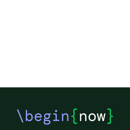
\begin
{
now
}