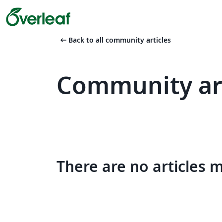
arrow_left_alt
Back to all community articles
Community arti
There are no articles 