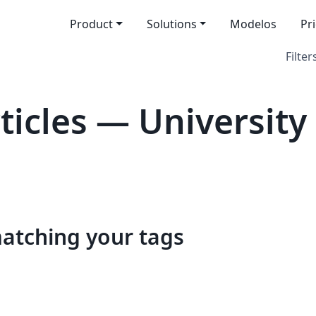
Product
Solutions
Modelos
Pr
Filter
cles — University 
matching your tags