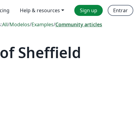
icing
Help & resources
Sign up
Entrar
s:
All
/
Modelos
/
Examples
/
Community articles
of Sheffield