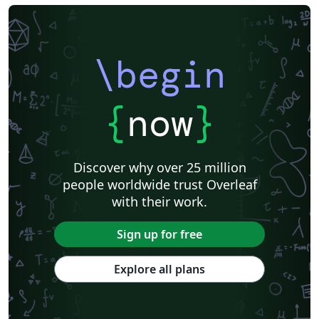
\begin
{
now
}
Discover why over 25 million
people worldwide trust Overleaf
with their work.
Sign up for free
Explore all plans