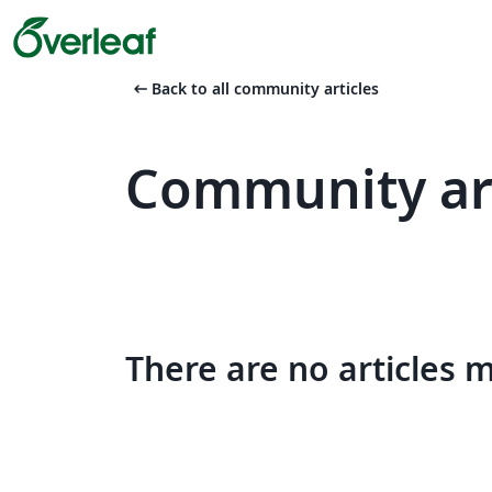
arrow_left_alt
Back to all community articles
Community arti
There are no articles 