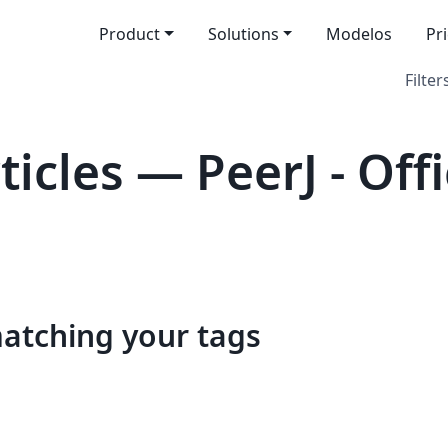
Product
Solutions
Modelos
Pr
Filter
cles — PeerJ - Offi
matching your tags