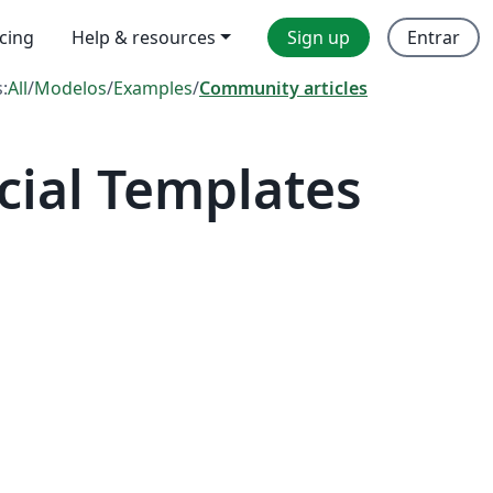
icing
Help & resources
Sign up
Entrar
s:
All
/
Modelos
/
Examples
/
Community articles
cial Templates