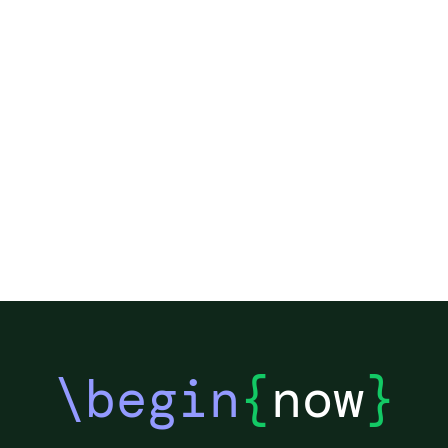
\begin
{
now
}