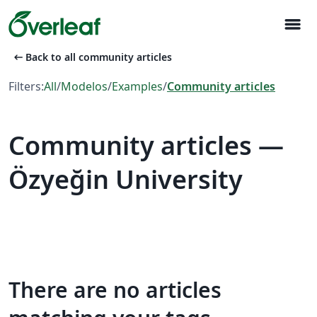
menu
arrow_left_alt
Back to all community articles
Filters:
All
/
Modelos
/
Examples
/
Community articles
Community articles —
Özyeğin University
There are no articles