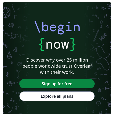
\begin
{
now
}
Discover why over 25 million
people worldwide trust Overleaf
with their work.
Sign up for free
Explore all plans