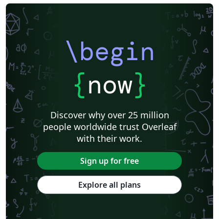
\begin
{
now
}
Discover why over 25 million
people worldwide trust Overleaf
with their work.
Sign up for free
Explore all plans