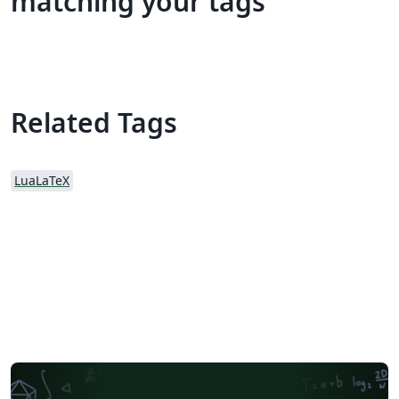
matching your tags
Related Tags
LuaLaTeX