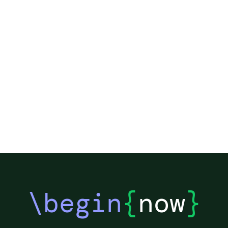
\begin
{
now
}