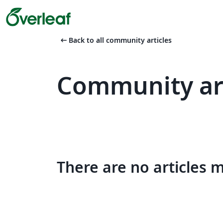
arrow_left_alt
Back to all community articles
Community art
There are no articles 