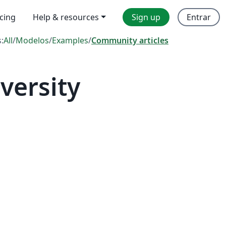
icing
Help & resources
Sign up
Entrar
s:
All
/
Modelos
/
Examples
/
Community articles
versity