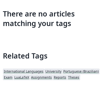
There are no articles
matching your tags
Related Tags
International Languages
University
Portuguese (Brazilian)
Exam
LuaLaTeX
Assignments
Reports
Theses