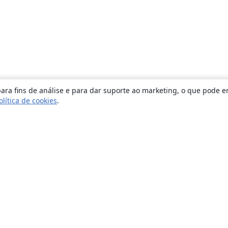
ara fins de análise e para dar suporte ao marketing, o que pode e
olítica de cookies
.
Sobre
About us
Careers