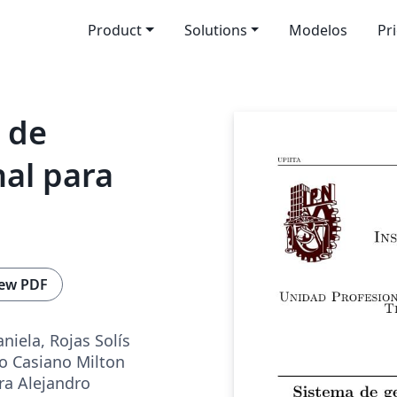
Product
Solutions
Modelos
Pr
 de
nal para
ew PDF
niela, Rojas Solís
do Casiano Milton
ra Alejandro