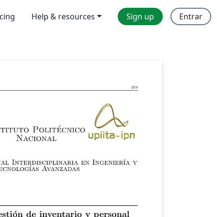
icing
Help & resources
Sign up
Entrar