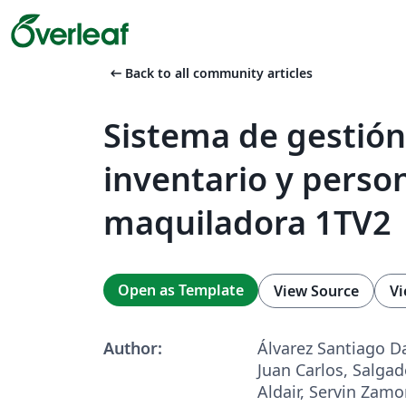
arrow_left_alt
Back to all community articles
Sistema de gestión
inventario y perso
maquiladora 1TV2
Open as Template
View Source
Vi
Author:
Álvarez Santiago Da
Juan Carlos, Salga
Aldair, Servin Zamo