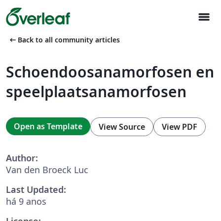
menu
arrow_left_alt
Back to all community articles
Schoendoosanamorfosen en
speelplaatsanamorfosen
Open as Template
View Source
View PDF
Author:
Van den Broeck Luc
Last Updated:
há 9 anos
License: