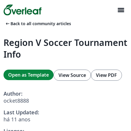
menu
arrow_left_alt
Back to all community articles
Region V Soccer Tournament
Info
Open as Template
View Source
View PDF
Author:
ocket8888
Last Updated:
há 11 anos
License: