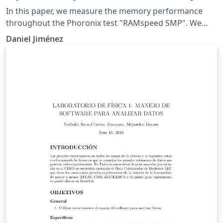
In this paper, we measure the memory performance
throughout the Phoronix test "RAMspeed SMP". We
decide to test this specific benchmark because we
Daniel Jiménez
know how important is the memory for the system
performance. This document shows how much the
memory performance could change if we modify some
variables in the linux kernel.