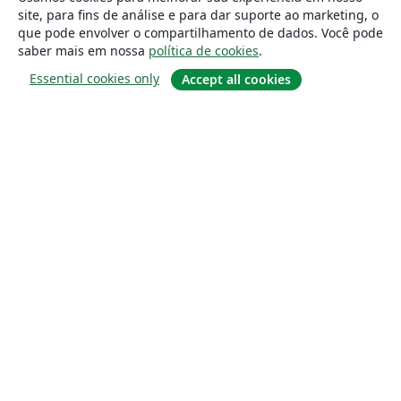
site, para fins de análise e para dar suporte ao marketing, o
que pode envolver o compartilhamento de dados. Você pode
saber mais em nossa
política de cookies
.
Essential cookies only
Accept all cookies
Sobre
About us
Careers
Blog
Solutions
For business
For universities
For government