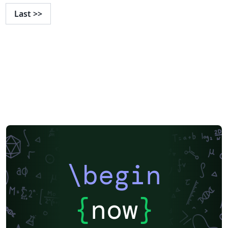
Last
>>
\begin
{
now
}