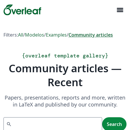
menu
Filters:
All
/
Modelos
/
Examples
/
Community articles
{
overleaf template gallery
}
Community articles —
Recent
Papers, presentations, reports and more, written
in LaTeX and published by our community.
Search
search
Search