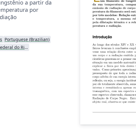
ngstênio a partir da
emperatura por
adiação
s
Portuguese (Brazilian)
Universidade Federal do Rio Grande do Sul