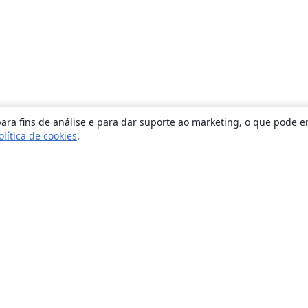
ara fins de análise e para dar suporte ao marketing, o que pode e
olítica de cookies
.
Sobre
About us
Careers