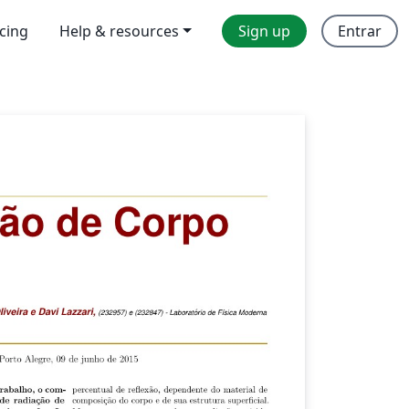
icing
Help & resources
Sign up
Entrar