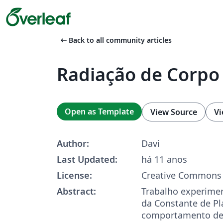
arrow_left_alt
Back to all community articles
Radiação de Corpo
Open as Template
View Source
Vi
Author:
Davi
Last Updated:
há 11 anos
License:
Creative Commons 
Abstract:
Trabalho experime
da Constante de Pl
comportamento de