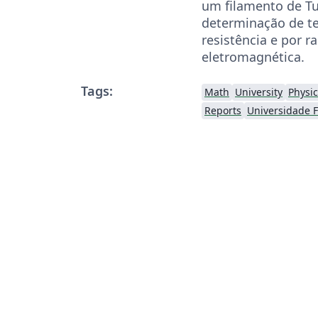
um filamento de Tu
determinação de t
resistência e por r
eletromagnética.
Tags:
Math
University
Physic
Reports