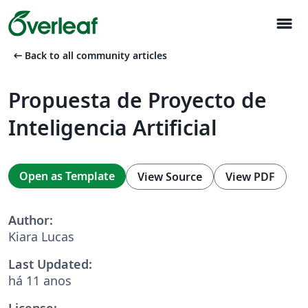
menu
arrow_left_alt
Back to all community articles
Propuesta de Proyecto de
Inteligencia Artificial
Open as Template
View Source
View PDF
Author:
Kiara Lucas
Last Updated:
há 11 anos
License: