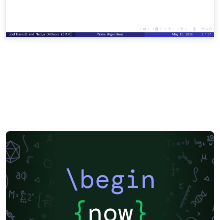
\begin
{
now
}