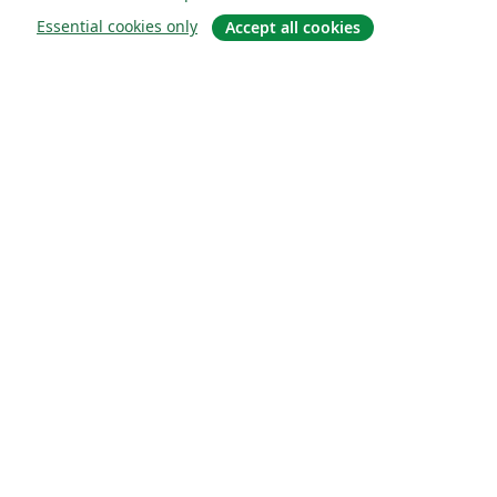
Essential cookies only
Accept all cookies
Sobre
About us
Careers
Blog
Solutions
For business
For universities