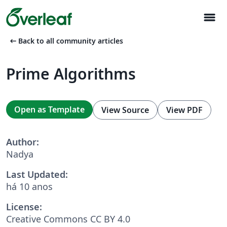
menu
arrow_left_alt
Back to all community articles
Prime Algorithms
Open as Template
View Source
View PDF
Author:
Nadya
Last Updated:
há 10 anos
License:
Creative Commons CC BY 4.0