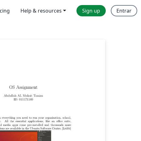
icing
Help & resources
Sign up
Entrar