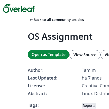
arrow_left_alt
Back to all community articles
OS Assignment
Open as Template
View Source
Vi
Author:
Tamim
Last Updated:
há 7 anos
License:
Creative Co
Abstract:
Linux Distrib
Tags:
Reports