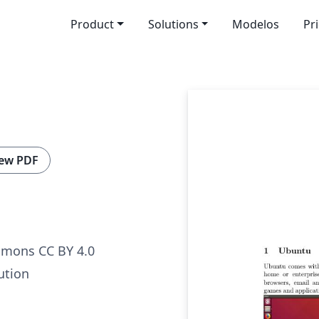
Product
Solutions
Modelos
Pr
ew PDF
mmons CC BY 4.0
ution