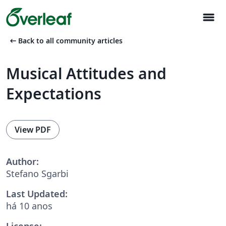
menu
arrow_left_alt
Back to all community articles
Musical Attitudes and
Expectations
View PDF
Author:
Stefano Sgarbi
Last Updated:
há 10 anos
License: