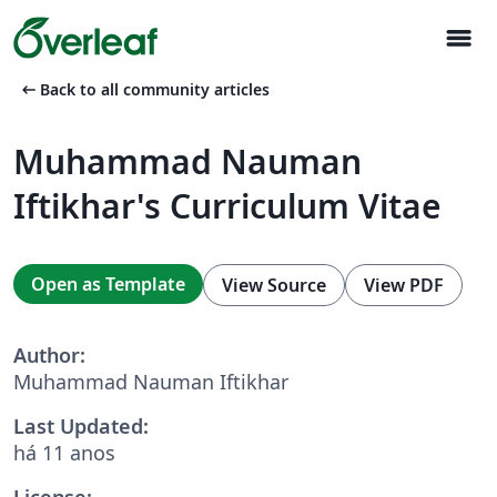
menu
arrow_left_alt
Back to all community articles
Muhammad Nauman
Iftikhar's Curriculum Vitae
Open as Template
View Source
View PDF
Author:
Muhammad Nauman Iftikhar
Last Updated:
há 11 anos
License: